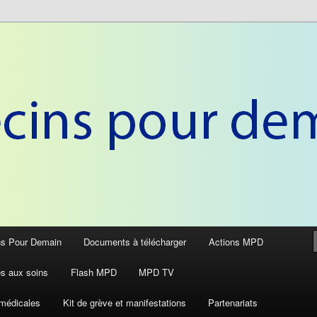
anté
r Demain
ns Pour Demain
Documents à télécharger
Actions MPD
ès aux soins
Flash MPD
MPD TV
médicales
Kit de grève et manifestations
Partenariats