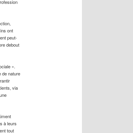
profession
ction,
ins ont
ent peut-
core debout
ciale ».
e de nature
rantir
ients, via
 une
aiment
s à leurs
ent tout