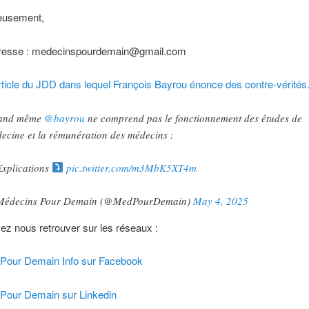
eusement,
resse : medecinspourdemain@gmail.com
article du JDD dans lequel François Bayrou énonce des contre-vérités
and même
@bayrou
ne comprend pas le fonctionnement des études de
ecine et la rémunération des médecins :
Explications
pic.twitter.com/m3MbK5XT4m
Médecins Pour Demain (@MedPourDemain)
May 4, 2025
z nous retrouver sur les réseaux :
Pour Demain Info sur Facebook
Pour Demain sur Linkedin