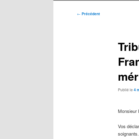
Navigation
←
Précédent
des
articles
Trib
Fra
mér
Publié le
4 
Monsieur l
Vos décla
soignants.