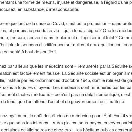
imentant une forme de mépris, injuste et dangereuse, à l’égard d’une 
ccusez, en substance, d’irresponsabilité.
ppeler que lors de la crise du Covid, c’est cette profession – sans prote
s, et parfois au prix de sa vie – qui a tenu la digue ? Que les médec
outé, rassuré, souvent dans l’isolement et l’épuisement total ? Comm
’hui jeter le soupçon d’indifférence sur celles et ceux qui tiennent en
 de santé à bout de souffle ?
mez par ailleurs que les médecins sont « rémunérés par la Sécurité so
rmation est factuellement fausse. La Sécurité sociale est un organism
lle, institué par les ordonnances d’octobre 1945, dont le rôle est de ga
x soins à tous les citoyens. Les médecins sont rémunérés par les pat
sement d’actes médicaux – ce n’est pas un détail sémantique, c’est
, de fond, que l’on attend d’un chef de gouvernement qu’il maîtrise.
ez également le coût des études de médecine pour l’État. Faut-il vr
ler que sans les internes – surexploités, sous-payés, envoyés parfoi
s centaines de kilomètres de chez eux – les hôpitaux publics cesserai