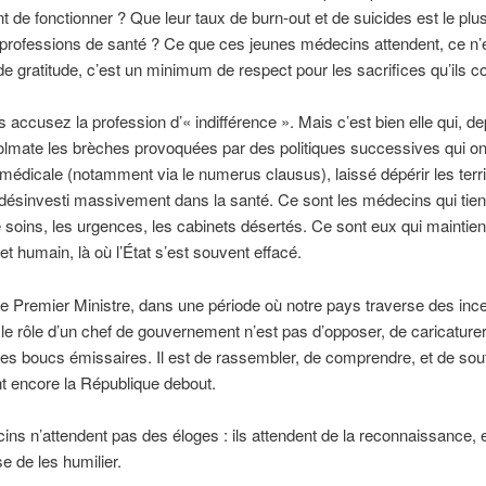
 de fonctionner ? Que leur taux de burn-out et de suicides est le plu
 professions de santé ? Ce que ces jeunes médecins attendent, ce n’
de gratitude, c’est un minimum de respect pour les sacrifices qu’ils c
s accusez la profession d’« indifférence ». Mais c’est bien elle qui, d
lmate les brèches provoquées par des politiques successives qui on
 médicale (notamment via le numerus clausus), laissé dépérir les terri
 désinvesti massivement dans la santé. Ce sont les médecins qui tien
 soins, les urgences, les cabinets désertés. Ce sont eux qui maintie
 et humain, là où l’État s’est souvent effacé.
e Premier Ministre, dans une période où notre pays traverse des ince
le rôle d’un chef de gouvernement n’est pas d’opposer, de caricaturer
es boucs émissaires. Il est de rassembler, de comprendre, et de sou
nt encore la République debout.
ns n’attendent pas des éloges : ils attendent de la reconnaissance, e
e de les humilier.