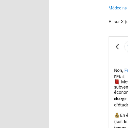
Médecins 
Et sur X (e