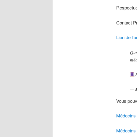
Respectu
Contact P
Lien de l’
Qu
méd
— 
Vous pouve
Médecins 
Médecins 