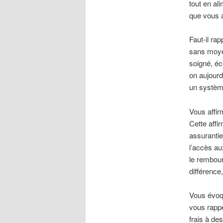
tout en al
que vous a
Faut-il ra
sans moyen
soigné, éc
on aujourd
un système
Vous affir
Cette affi
assurantie
l’accès au
le rembour
différence
Vous évoqu
vous rappe
frais à de