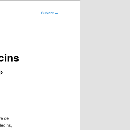
Suivant
→
cins
»
re de
decins,