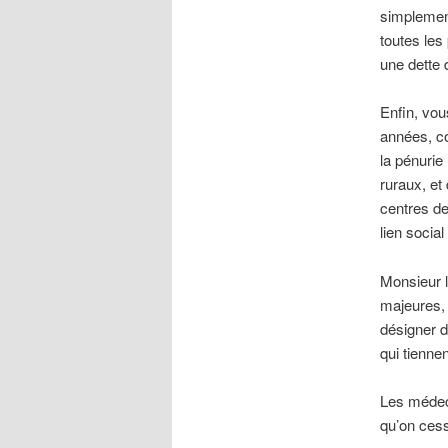
simplement
toutes les
une dette 
Enfin, vou
années, co
la pénurie
ruraux, et
centres de
lien social
Monsieur l
majeures, 
désigner d
qui tienne
Les médeci
qu’on cess