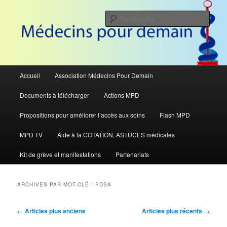
Aller
Aller
Pour défendre le système de santé
au
au
Rech
contenu
contenu
principal
secondaire
Médecins Pour Demain
Menu
Accueil
Association Médecins Pour Demain
principal
Documents à télécharger
Actions MPD
Propositions pour améliorer l’accès aux soins
Flash MPD
MPD TV
Aide à la COTATION, ASTUCES médicales
Kit de grève et manifestations
Partenariats
ARCHIVES PAR MOT-CLÉ :
PDSA
Navigation
←
Articles plus anciens
Articles plus récents
→
des