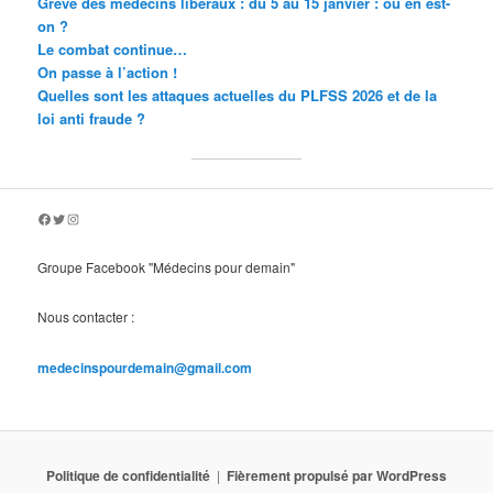
Grève des médecins libéraux : du 5 au 15 janvier : où en est-
on ?
Le combat continue…
On passe à l’action !
Quelles sont les attaques actuelles du PLFSS 2026 et de la
loi anti fraude ?
Facebook
Twitter
Instagram
Groupe Facebook "Médecins pour demain"
Nous contacter :
medecinspourdemain@gmail.com
Politique de confidentialité
Fièrement propulsé par WordPress