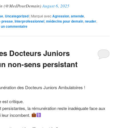
ain (@MedPourDemain)
August 6, 2025
se
,
Uncategorized
|
Marqué avec
Agression
,
amende
,
 presse
,
Interprofessionnel
,
médecins pour demain
,
neuder
,
r un commentaire
es Docteurs Juniors
un non-sens persistant
nération des Docteurs Juniors Ambulatoires !
est critique.
 persistantes, la rémunération reste inadéquate face aux
i leur incombent.