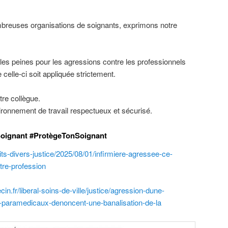
mbreuses organisations de soignants, exprimons notre
ce les peines pour les agressions contre les professionnels
celle-ci soit appliquée strictement.
tre collègue.
ronnement de travail respectueux et sécurisé.
Soignant #ProtègeTonSoignant
aits-divers-justice/2025/08/01/infirmiere-agressee-ce-
tre-profession
n.fr/liberal-soins-de-ville/justice/agression-dune-
et-paramedicaux-denoncent-une-banalisation-de-la