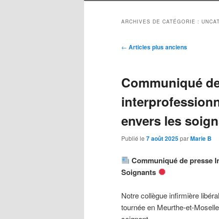
ARCHIVES DE CATÉGORIE :
UNCA
Navigation
←
Articles plus anciens
des
articles
Communiqué de
interprofessionn
envers les soig
Publié le
7 août 2025
par
Marie B
Communiqué de presse In
Soignants
Notre collègue infirmière libéra
tournée en Meurthe-et-Moselle.
soignant.