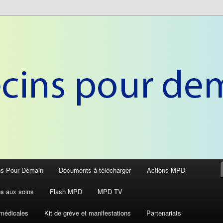
anté
r Demain
ns Pour Demain
Documents à télécharger
Actions MPD
ès aux soins
Flash MPD
MPD TV
médicales
Kit de grève et manifestations
Partenariats