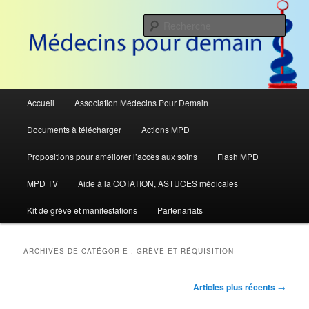
Aller
Aller
Pour défendre le système de santé
au
au
Rech
contenu
contenu
principal
secondaire
Médecins Pour Demain
Menu
Accueil
Association Médecins Pour Demain
principal
Documents à télécharger
Actions MPD
Propositions pour améliorer l’accès aux soins
Flash MPD
MPD TV
Aide à la COTATION, ASTUCES médicales
Kit de grève et manifestations
Partenariats
ARCHIVES DE CATÉGORIE :
GRÈVE ET RÉQUISITION
Navigation
Articles plus récents
→
des