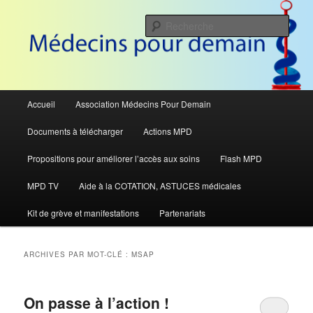
Aller
Aller
Pour défendre le système de santé
au
au
Rech
contenu
contenu
principal
secondaire
Médecins Pour Demain
Menu
Accueil
Association Médecins Pour Demain
principal
Documents à télécharger
Actions MPD
Propositions pour améliorer l’accès aux soins
Flash MPD
MPD TV
Aide à la COTATION, ASTUCES médicales
Kit de grève et manifestations
Partenariats
ARCHIVES PAR MOT-CLÉ :
MSAP
On passe à l’action !