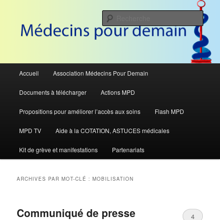
Aller
Aller
Pour défendre le système de santé
au
au
Rech
contenu
contenu
principal
secondaire
Médecins Pour Demain
Menu
Accueil
Association Médecins Pour Demain
principal
Documents à télécharger
Actions MPD
Propositions pour améliorer l’accès aux soins
Flash MPD
MPD TV
Aide à la COTATION, ASTUCES médicales
Kit de grève et manifestations
Partenariats
ARCHIVES PAR MOT-CLÉ :
MOBILISATION
Communiqué de presse
4