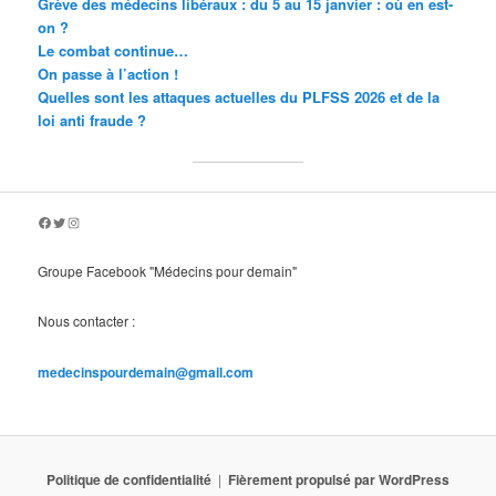
Grève des médecins libéraux : du 5 au 15 janvier : où en est-
on ?
Le combat continue…
On passe à l’action !
Quelles sont les attaques actuelles du PLFSS 2026 et de la
loi anti fraude ?
Facebook
Twitter
Instagram
Groupe Facebook "Médecins pour demain"
Nous contacter :
medecinspourdemain@gmail.com
Politique de confidentialité
Fièrement propulsé par WordPress